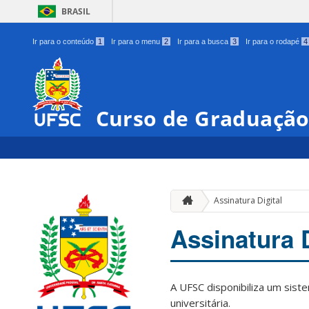
BRASIL
Ir para o conteúdo
1
Ir para o menu
2
Ir para a busca
3
Ir para o rodapé
4
Curso de Graduação
Assinatura Digital
Assinatura D
A UFSC disponibiliza um sist
universitária.