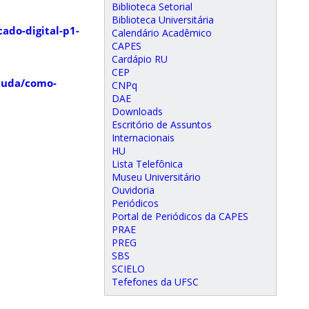
Biblioteca Setorial
Biblioteca Universitária
icado-digital-p1-
Calendário Acadêmico
CAPES
Cardápio RU
CEP
ajuda/como-
CNPq
DAE
Downloads
Escritório de Assuntos
Internacionais
HU
Lista Telefônica
Museu Universitário
Ouvidoria
Periódicos
Portal de Periódicos da CAPES
PRAE
PREG
SBS
SCIELO
Tefefones da UFSC