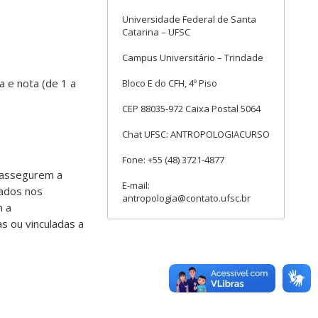
Universidade Federal de Santa
Catarina – UFSC
Campus Universitário – Trindade
a e nota (de 1 a
Bloco E do CFH, 4º Piso
CEP 88035-972 Caixa Postal 5064
Chat UFSC: ANTROPOLOGIACURSO
Fone: +55 (48) 3721-4877
e assegurem a
E-mail:
vados nos
antropologia@contato.ufsc.br
m a
s ou vinculadas a