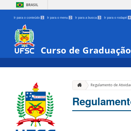
BRASIL
Ir para o conteúdo
1
Ir para o menu
2
Ir para a busca
3
Ir para o rodapé
4
Curso de Graduação
Regulamento de Ativida
Regulamento