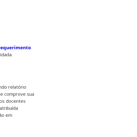
 requerimento
idada.
ndo relatório
que comprove sua
elos docentes
atribuída
ção em